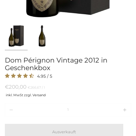
Dom Pérignon Vintage 2012 in
Geschenkbox
4.95
/
5
€200,00
Preis
per
€266,67
/
l
pro
inkl. MwSt zzgl. Versand
Einheit
Menge
Ausverkauft