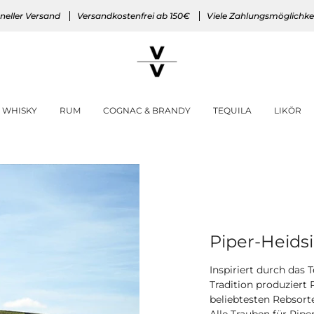
neller Versand
Versandkostenfrei ab 150€
Viele Zahlungsmöglichke
WHISKY
RUM
COGNAC & BRANDY
TEQUILA
LIKÖR
Piper-Heids
Inspiriert durch das
Tradition produziert
beliebtesten Rebsort
Alle Trauben für Pip