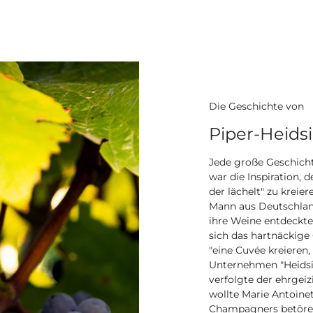
Die Geschichte von
Piper-Heids
Jede große Geschich
war die Inspiration, 
der lächelt" zu kreie
Mann aus Deutschlan
ihre Weine entdeckte.
sich das hartnäckige
"eine Cuvée kreieren,
Unternehmen "Heidsi
verfolgte der ehrgeiz
wollte Marie Antoine
Champagners betören.