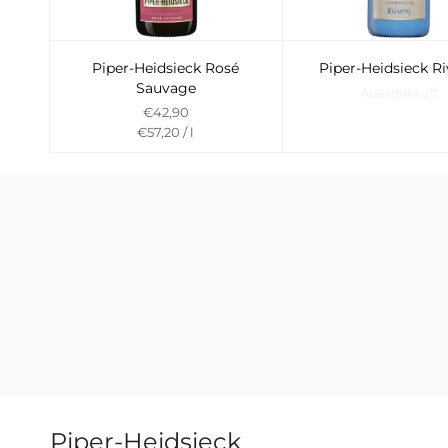
Piper-Heidsieck Rosé
Piper-Heidsieck Ri
Sauvage
Ausverkauft
€42,90
Preis
per
€57,20
/
l
pro
Einheit
Piper-Heidsieck