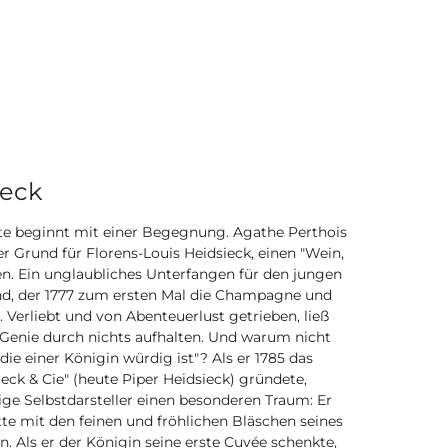
ieck
te beginnt mit einer Begegnung. Agathe Perthois
der Grund für Florens-Louis Heidsieck, einen "Wein,
ren. Ein unglaubliches Unterfangen für den jungen
d, der 1777 zum ersten Mal die Champagne und
 Verliebt und von Abenteuerlust getrieben, ließ
 Genie durch nichts aufhalten. Und warum nicht
 die einer Königin würdig ist"? Als er 1785 das
eck & Cie" (heute
Piper Heidsieck
) gründete,
ige Selbstdarsteller einen besonderen Traum: Er
tte mit den feinen und fröhlichen Bläschen seines
 Als er der Königin seine erste Cuvée schenkte,