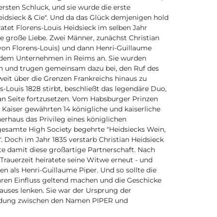
ersten Schluck, und sie wurde die erste
eidsieck & Cie". Und da das Glück demjenigen hold
eiratet Florens-Louis Heidsieck im selben Jahr
ne große Liebe. Zwei Männer, zunächst Christian
 von Florens-Louis) und dann Henri-Guillaume
h dem Unternehmen in Reims an. Sie wurden
ch und trugen gemeinsam dazu bei, den Ruf des
it über die Grenzen Frankreichs hinaus zu
ns-Louis 1828 stirbt, beschließt das legendäre Duo,
an Seite fortzusetzen. Vom Habsburger Prinzen
 Kaiser gewährten 14 königliche und kaiserliche
haus das Privileg eines königlichen
esamte High Society begehrte "Heidsiecks Wein,
". Doch im Jahr 1835 verstarb Christian Heidsieck
te damit diese großartige Partnerschaft. Nach
rauerzeit heiratete seine Witwe erneut - und
n als Henri-Guillaume Piper. Und so sollte die
hren Einfluss geltend machen und die Geschicke
uses lenken. Sie war der Ursprung der
ndung zwischen den Namen PIPER und