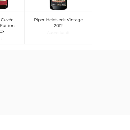
k Cuvée
Piper-Heidsieck Vintage
Edition
2012
ox
Ausverkauft
ft