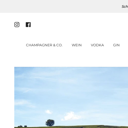
Zum
Sch
Inhalt
springen
Instagram
Facebook
CHAMPAGNER & CO.
WEIN
VODKA
GIN