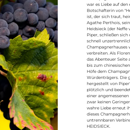
war es Liebe auf den 
Botschafterin von "H
ist, der sich traut, h
Agathe Perthois, sei
Heidsieck (der Neffe
Piper, schließen sic
schnell unzertrennli
Champagnerhauses we
verbreiten. Als Flore
das Abenteuer Seite 
bis zum chinesischen
Höfe dem Champagner
Würdenträgers. Die g
hergestellt von Piper
plötzlich und beende
einer angemessenen T
zwar keinen Geringere
wahre Liebe erneut i
dieses Champagnerha
untrennbaren Verbi
HEIDSIECK.