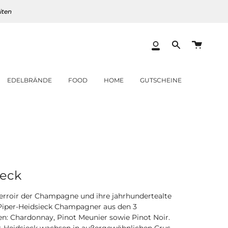
iten
Warenk
Mein
Translation
Konto
missing:
de.layout.heade
EDELBRÄNDE
FOOD
HOME
GUTSCHEINE
ieck
 Terroir der Champagne und ihre jahrhundertealte
 Piper-Heidsieck Champagner aus den 3
en: Chardonnay, Pinot Meunier sowie Pinot Noir.
er-Heidsieck wachsen in außergewöhnlichen Crus,