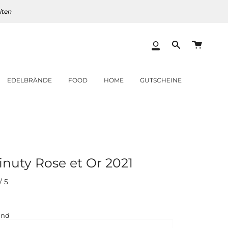
iten
Warenk
Mein
Translation
Konto
missing:
de.layout.heade
EDELBRÄNDE
FOOD
HOME
GUTSCHEINE
nuty Rose et Or 2021
/
5
er
and