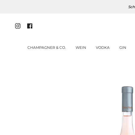
Zum
Sch
Inhalt
springen
Instagram
Facebook
CHAMPAGNER & CO.
WEIN
VODKA
GIN