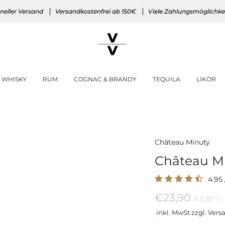
neller Versand
Versandkostenfrei ab 150€
Viele Zahlungsmöglichke
WHISKY
RUM
COGNAC & BRANDY
TEQUILA
LIKÖR
Château Minuty
Château Mi
4.95
€23,90
Preis
p
€31,87
/
l
pro
inkl. MwSt zzgl. Vers
Einheit
Menge