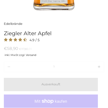
Edelbrände
Ziegler Alter Apfel
4.9
/
5
€58,90
Preis
per
€117,80
/
l
pro
inkl. MwSt zzgl. Versand
Einheit
Menge
Ausverkauft