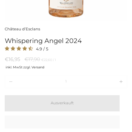
Château d’Esclans
Whispering Angel 2024
4.9
/
5
Regulärer
€16,95
€17,90
Preis
per
€22,60
/
l
pro
Preis
inkl. MwSt zzgl. Versand
Einheit
Menge
Ausverkauft