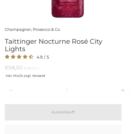
Champagner, Prosecco & Co.
Taittinger Nocturne Rosé City
Lights
4.9
/
5
€58,50
Preis
per
€78,00
/
l
pro
inkl. MwSt zzgl. Versand
Einheit
Menge
Ausverkauft