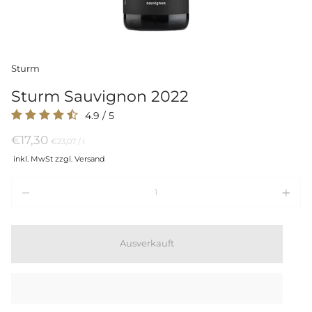
Sturm
Sturm Sauvignon 2022
4.9
/
5
€17,30
Preis
per
€23,07
/
l
pro
inkl. MwSt zzgl. Versand
Einheit
Menge
Ausverkauft