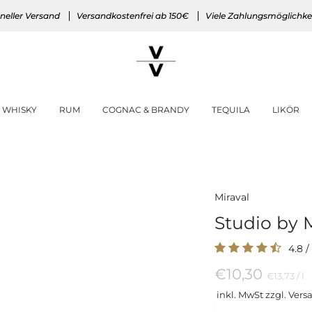
neller Versand
Versandkostenfrei ab 150€
Viele Zahlungsmöglichke
WHISKY
RUM
COGNAC & BRANDY
TEQUILA
LIKÖR
Miraval
Studio by 
4.8
/
€10,30
Preis
pe
€13,73
/
l
pro
inkl. MwSt zzgl. Vers
Einheit
Menge