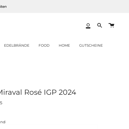
iten
Warenk
Mein
Translation
Konto
missing:
de.layout.heade
EDELBRÄNDE
FOOD
HOME
GUTSCHEINE
Miraval Rosé IGP 2024
5
r
and