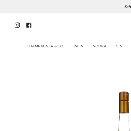
Zum
Sch
Inhalt
springen
Instagram
Facebook
CHAMPAGNER & CO.
WEIN
VODKA
GIN