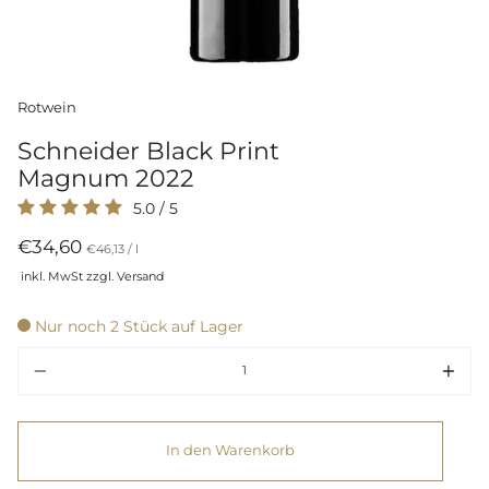
Rotwein
Schneider Black Print
Magnum 2022
5.0
/
5
€34,60
Preis
per
€46,13
/
l
pro
inkl. MwSt zzgl. Versand
Einheit
Nur noch 2 Stück auf Lager
Menge
In den Warenkorb