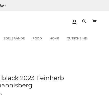
iten
Warenk
Mein
Translation
Konto
missing:
de.layout.heade
EDELBRÄNDE
FOOD
HOME
GUTSCHEINE
elblack 2023 Feinherb
hannisberg
5
er