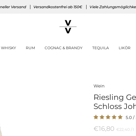
neller Versand
Versandkostenfrei ab 150€
Viele Zahlungsmöglichke
WHISKY
RUM
COGNAC & BRANDY
TEQUILA
LIKÖR
Wein
Riesling G
Schloss Jo
5.0
/
€16,80
Preis
p
€22,40
/
l
pro