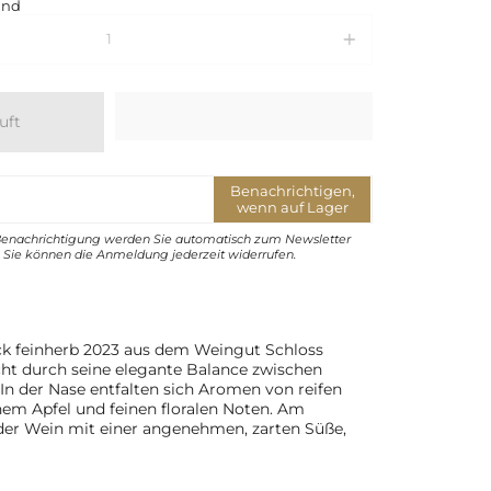
and
uft
Benachrichtigen,
wenn auf Lager
Benachrichtigung werden Sie automatisch zum Newsletter
Sie können die Anmeldung jederzeit widerrufen.
ck feinherb 2023 aus dem Weingut Schloss
ht durch seine elegante Balance zwischen
 In der Nase entfalten sich Aromen von reifen
nem Apfel und feinen floralen Noten. Am
der Wein mit einer angenehmen, zarten Süße,