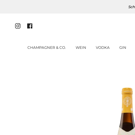
Zum
Sch
Inhalt
springen
Instagram
Facebook
CHAMPAGNER & CO.
WEIN
VODKA
GIN