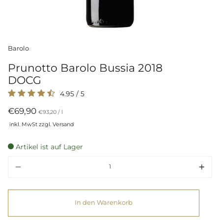
Barolo
Prunotto Barolo Bussia 2018
DOCG
4.95
/
5
€69,90
Preis
per
€93,20
/
l
pro
inkl. MwSt zzgl. Versand
Einheit
Artikel ist auf Lager
Menge
In den Warenkorb