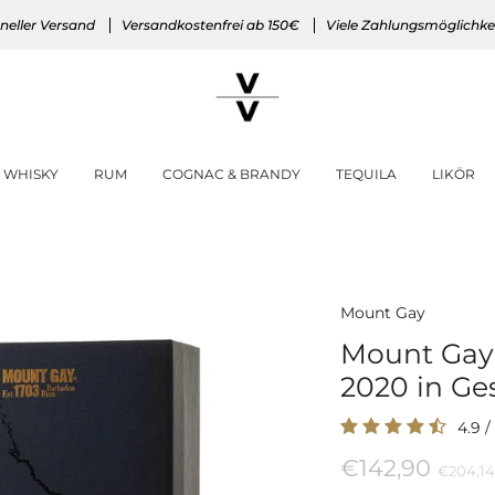
neller Versand
Versandkostenfrei ab 150€
Viele Zahlungsmöglichke
WHISKY
RUM
COGNAC & BRANDY
TEQUILA
LIKÖR
Mount Gay
Mount Gay 
2020 in G
4.9
/
€142,90
Preis
€204,14
pro