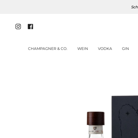
Zum
Sch
Inhalt
springen
Instagram
Facebook
CHAMPAGNER & CO.
WEIN
VODKA
GIN