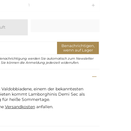
uft
Benachrichtigen,
wenn auf Lager
Benachrichtigung werden Sie automatisch zum Newsletter
Sie können die Anmeldung jederzeit widerrufen.
 Valdobbiadene, einem der bekanntesten
bieten kommt
Lamborghinis
Demi Sec als
ng für heiße Sommertage.
che
Versandkosten
anfallen.