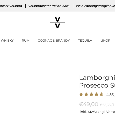
neller Versand
Versandkostenfrei ab 150€
Viele Zahlungsmöglichke
WHISKY
RUM
COGNAC & BRANDY
TEQUILA
LIKÖR
Lamborghi
Prosecco S
4.85
€49,00
Preis
p
€65,33
/
l
pro
inkl. MwSt zzgl. Vers
Einheit