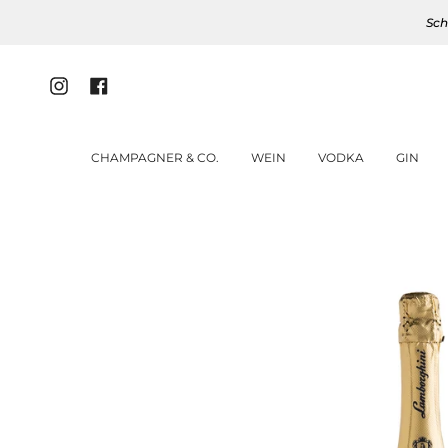
Zum
Sch
Inhalt
springen
Instagram
Facebook
CHAMPAGNER & CO.
WEIN
VODKA
GIN