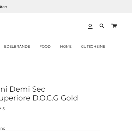
iten
Warenk
Mein
Translation
Konto
missing:
de.layout.heade
EDELBRÄNDE
FOOD
HOME
GUTSCHEINE
ni Demi Sec
uperiore D.O.C.G Gold
/
5
er
and