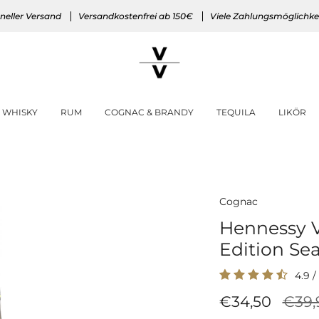
neller Versand
Versandkostenfrei ab 150€
Viele Zahlungsmöglichke
WHISKY
RUM
COGNAC & BRANDY
TEQUILA
LIKÖR
Cognac
Hennessy V
Edition Se
4.9
/
Regu
€34,50
€39,
Preis