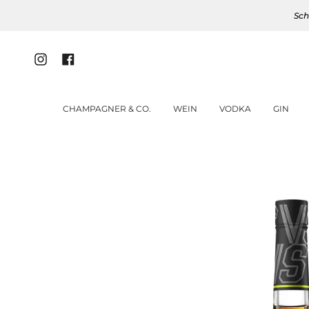
Zum
Sch
Inhalt
springen
Instagram
Facebook
CHAMPAGNER & CO.
WEIN
VODKA
GIN