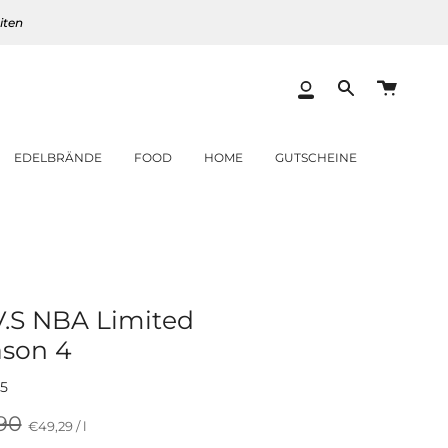
iten
Warenk
Mein
Translation
Konto
missing:
de.layout.heade
EDELBRÄNDE
FOOD
HOME
GUTSCHEINE
.S NBA Limited
ason 4
5
lärer
90
Preis
per
€49,29
/
l
pro