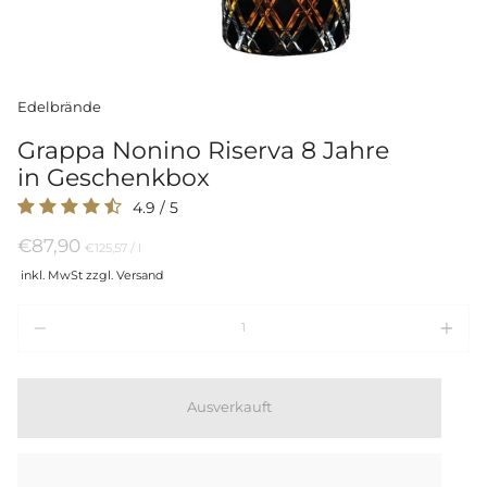
Edelbrände
Grappa Nonino Riserva 8 Jahre
in Geschenkbox
4.9
/
5
€87,90
Preis
per
€125,57
/
l
pro
inkl. MwSt zzgl. Versand
Einheit
Menge
Ausverkauft