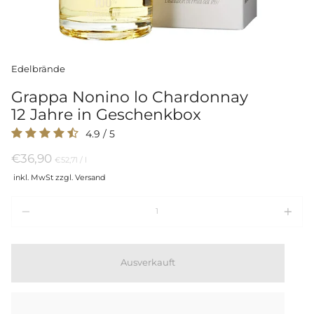
Edelbrände
Grappa Nonino lo Chardonnay
12 Jahre in Geschenkbox
4.9
/
5
€36,90
Preis
per
€52,71
/
l
pro
inkl. MwSt zzgl. Versand
Einheit
Menge
Ausverkauft