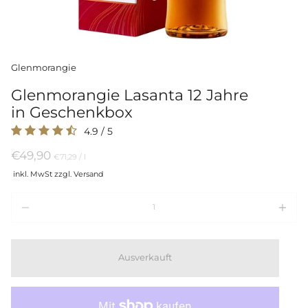
Glenmorangie
Glenmorangie Lasanta 12 Jahre
in Geschenkbox
4.9
/
5
€49,90
Preis
per
€71,29
/
l
pro
inkl. MwSt zzgl. Versand
Einheit
Menge
Ausverkauft