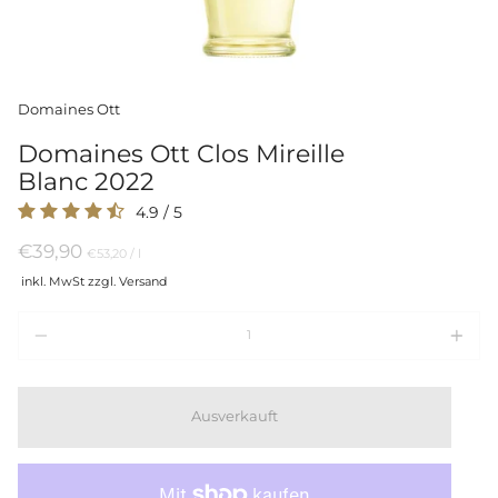
Domaines Ott
Domaines Ott Clos Mireille
Blanc 2022
4.9
/
5
€39,90
Preis
per
€53,20
/
l
pro
inkl. MwSt zzgl. Versand
Einheit
Menge
Ausverkauft