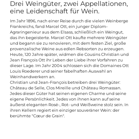
Drei Weingüter, zwei Appellationen,
eine Leidenschaft für Wein.
Im Jahr 1896, nach einer Reise durch die vielen Weinberge
Frankreichs, fand Marcel Ott, ein junger Diplom-
Agraringenieur aus dem Elsass, schließlich ein Weingut,
das ihn begeisterte. Marcel Ott kaufte mehrere Weingüter
und begann sie zu renovieren, mit dem festen Ziel, große
provenzalische Weine aus edlen Rebsorten zu erzeugen.
Heute, 120 Jahre später, widmen die Cousins Christian und
Jean François Ott ihr Leben der Liebe ihrer Vorfahren zu
dieser Lage. Im Jahr 2004 schlossen sich die Domaines Ott
Louis Roederer und seiner fabelhaften Auswahl an
Weinhandwerkern an.
Christian und Jean-François betreiben drei Weingüter:
Château de Selle, Clos Mireille und Château Romassan.
Jedes dieser Güter hat seinen eigenen Charme und seine
eigene Persönlichkeit. Jedes von ihnen kann auf seine
äußerst eleganten Rosé-, Rot- und Weißweine stolz sein. In
ihren Kellern regiert ein einziger souveräner Wein: der
berühmte "Cœur de Grain".