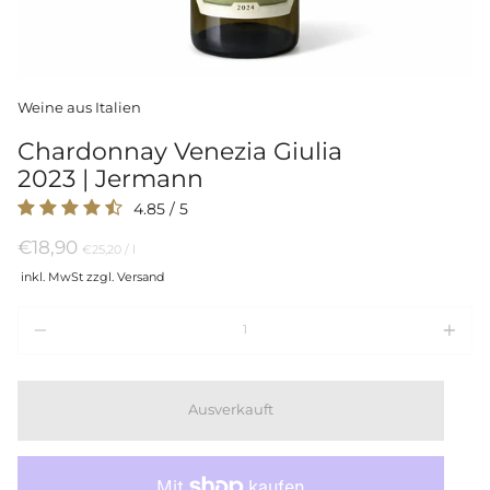
Weine aus Italien
Chardonnay Venezia Giulia
2023 | Jermann
4.85
/
5
€18,90
Preis
per
€25,20
/
l
pro
inkl. MwSt zzgl. Versand
Einheit
Menge
Ausverkauft