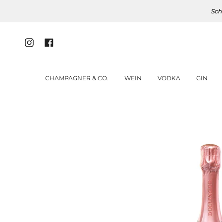
Zum
Sch
Inhalt
springen
Instagram
Facebook
CHAMPAGNER & CO.
WEIN
VODKA
GIN