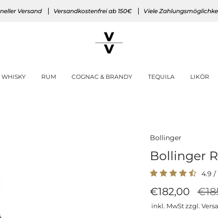
neller Versand
Versandkostenfrei ab 150€
Viele Zahlungsmöglichke
WHISKY
RUM
COGNAC & BRANDY
TEQUILA
LIKÖR
Bollinger
Bollinger
4.9
/
Reg
€182,00
€18
Prei
inkl. MwSt zzgl. Vers