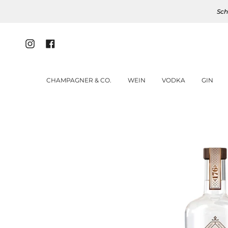
Zum
Sch
Inhalt
springen
Instagram
Facebook
CHAMPAGNER & CO.
WEIN
VODKA
GIN