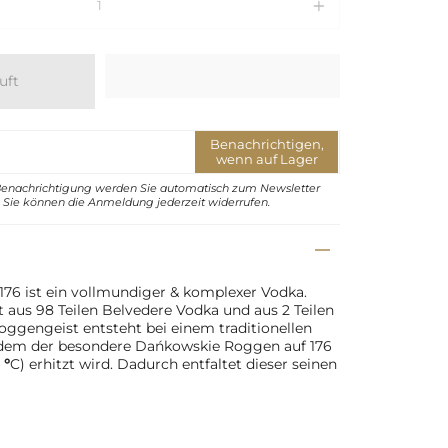
uft
Benachrichtigen,
wenn auf Lager
Benachrichtigung werden Sie automatisch zum Newsletter
Sie können die Anmeldung jederzeit widerrufen.
176 ist ein vollmundiger & komplexer Vodka.
t aus 98 Teilen Belvedere Vodka und aus 2 Teilen
ggengeist entsteht bei einem traditionellen
 dem der besondere Dańkowskie Roggen auf 176
0
°
C) erhitzt wird. Dadurch entfaltet dieser seinen