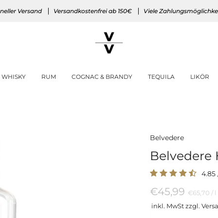
neller Versand
Versandkostenfrei ab 150€
Viele Zahlungsmöglichke
WHISKY
RUM
COGNAC & BRANDY
TEQUILA
LIKÖR
Belvedere
Belvedere 
4.85
€45,99
Preis
p
€65,70
/
l
pro
inkl. MwSt zzgl. Vers
Einheit
Menge