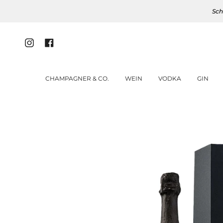
Zum
Sch
Inhalt
springen
Instagram
Facebook
CHAMPAGNER & CO.
WEIN
VODKA
GIN