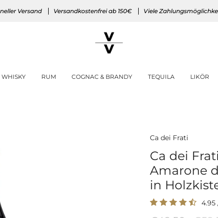
neller Versand
Versandkostenfrei ab 150€
Viele Zahlungsmöglichke
WHISKY
RUM
COGNAC & BRANDY
TEQUILA
LIKÖR
Ca dei Frati
Ca dei Frat
Amarone de
in Holzkist
4.95