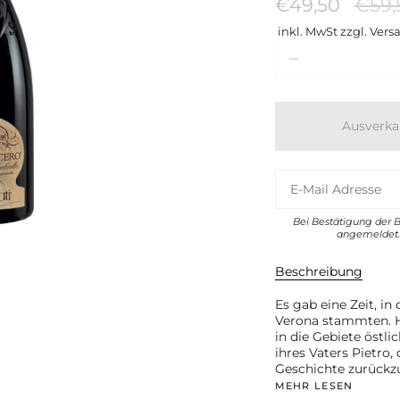
Regu
€49,50
€59,
Preis
inkl. MwSt zzgl. Vers
Menge
Ausverka
Bei Bestätigung der 
angemeldet. 
Beschreibung
Es gab eine Zeit, in
Verona stammten. H
in die Gebiete östl
ihres Vaters Pietro
Geschichte zurückz
MEHR LESEN