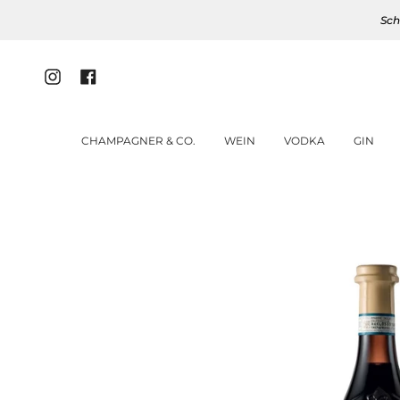
Zum
Sch
Inhalt
springen
Instagram
Facebook
CHAMPAGNER & CO.
WEIN
VODKA
GIN