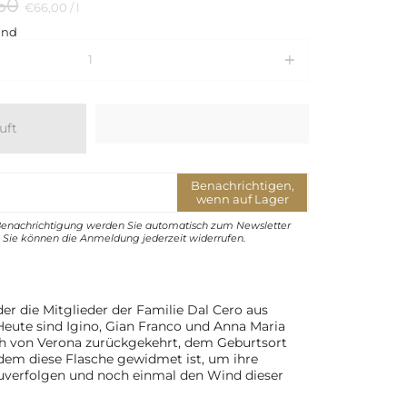
lärer
50
Preis
per
€66,00
/
l
pro
and
Einheit
uft
Benachrichtigen,
wenn auf Lager
Benachrichtigung werden Sie automatisch zum Newsletter
Sie können die Anmeldung jederzeit widerrufen.
 der die Mitglieder der Familie Dal Cero aus
eute sind Igino, Gian Franco und Anna Maria
ich von Verona zurückgekehrt, dem Geburtsort
, dem diese Flasche gewidmet ist, um ihre
uverfolgen und noch einmal den Wind dieser