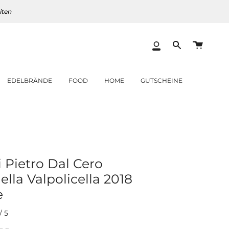
iten
Warenk
Mein
Translation
Konto
missing:
de.layout.heade
EDELBRÄNDE
FOOD
HOME
GUTSCHEINE
i Pietro Dal Cero
lla Valpolicella 2018
e
/
5