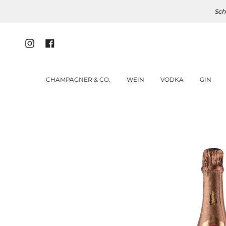
Zum
Sch
Inhalt
springen
Instagram
Facebook
CHAMPAGNER & CO.
WEIN
VODKA
GIN