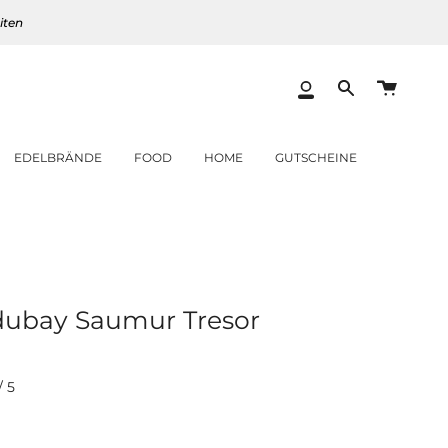
iten
Warenk
Mein
Translation
Konto
missing:
de.layout.heade
EDELBRÄNDE
FOOD
HOME
GUTSCHEINE
dubay Saumur Tresor
/
5
er