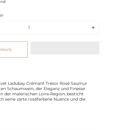
and
er
enkorb
uvet Ladubay Crémant Trésor Rosé Saumur
iten Schaumwein, der Eleganz und Finesse
 in der malerischen Loire-Region, besticht
h seine zarte roséfarbene Nuance und die