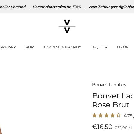
neller Versand
Versandkostenfrei ab 150€
Viele Zahlungsmöglichke
WHISKY
RUM
COGNAC & BRANDY
TEQUILA
LIKÖR
Bouvet-Ladubay
Bouvet La
Rose Brut
4.75
€16,50
Preis
p
€22,00
/
l
pro