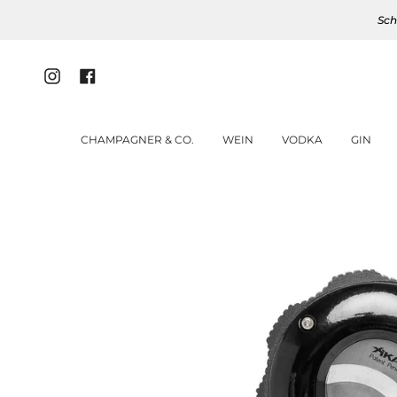
Zum
Sch
Inhalt
springen
Instagram
Facebook
CHAMPAGNER & CO.
WEIN
VODKA
GIN