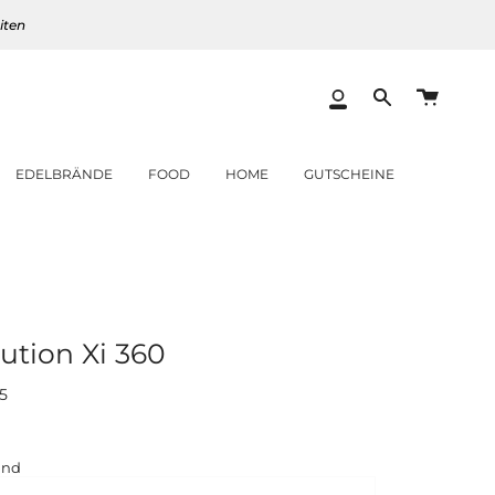
iten
Warenk
Mein
Translation
Konto
missing:
de.layout.heade
EDELBRÄNDE
FOOD
HOME
GUTSCHEINE
ution Xi 360
5
and