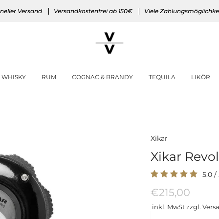
neller Versand
Versandkostenfrei ab 150€
Viele Zahlungsmöglichke
WHISKY
RUM
COGNAC & BRANDY
TEQUILA
LIKÖR
Xikar
Xikar Revol
5.0
/
€215,00
inkl. MwSt zzgl. Vers
Menge