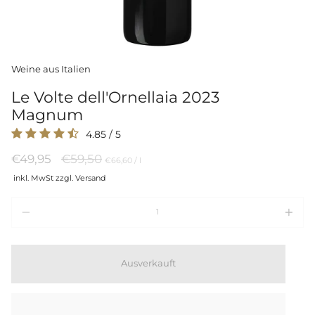
Weine aus Italien
Le Volte dell'Ornellaia 2023
Magnum
4.85
/
5
Regulärer
€49,95
€59,50
Preis
per
€66,60
/
l
pro
Preis
inkl. MwSt zzgl. Versand
Einheit
Menge
Ausverkauft