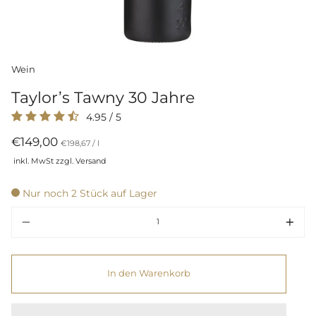
Wein
Taylor’s Tawny 30 Jahre
4.95
/
5
€149,00
Preis
per
€198,67
/
l
pro
inkl. MwSt zzgl. Versand
Einheit
Nur noch 2 Stück auf Lager
Menge
In den Warenkorb