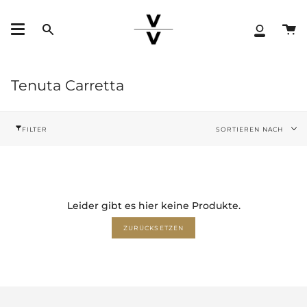
Zum
Inhalt
W
springen
Translation
Mein
missing:
Konto
de.layout.header.search
Tenuta Carretta
Sortieren
FILTER
SORTIEREN NACH
nach
Leider gibt es hier keine Produkte.
ZURÜCKSETZEN