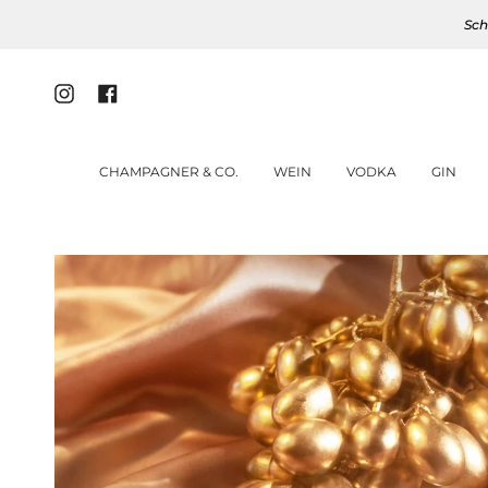
Zum
Sch
Inhalt
springen
Instagram
Facebook
CHAMPAGNER & CO.
WEIN
VODKA
GIN