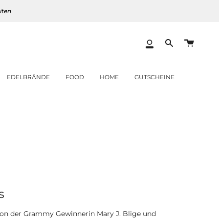
iten
Warenk
Mein
Translation
Konto
missing:
de.layout.heade
EDELBRÄNDE
FOOD
HOME
GUTSCHEINE
s
tion der Grammy Gewinnerin Mary J. Blige und