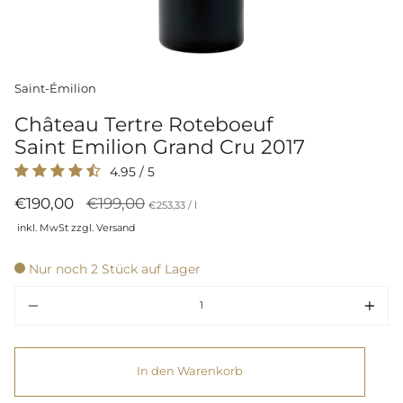
Saint-Émilion
Château Tertre Roteboeuf
Saint Emilion Grand Cru 2017
4.95
/
5
Regulärer
€190,00
€199,00
Preis
per
€253,33
/
l
pro
Preis
inkl. MwSt zzgl. Versand
Einheit
Nur noch 2 Stück auf Lager
Menge
In den Warenkorb