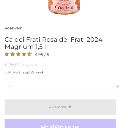
Roséwein
Ca dei Frati Rosa dei Frati 2024
Magnum 1,5 l
4.95
/
5
€26,00
Preis
per
€34,67
/
l
pro
inkl. MwSt zzgl. Versand
Einheit
Menge
Ausverkauft