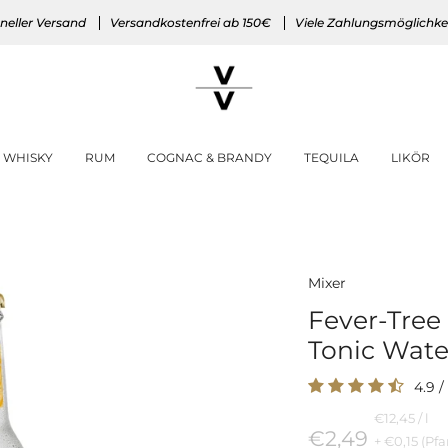
neller Versand
Versandkostenfrei ab 150€
Viele Zahlungsmöglichke
WHISKY
RUM
COGNAC & BRANDY
TEQUILA
LIKÖR
Mixer
Fever-Tree
Tonic Wate
4.9
/
Preis
per
€12,45
/
l
pro
€2,49
+ €0,15 (Pf
Einheit