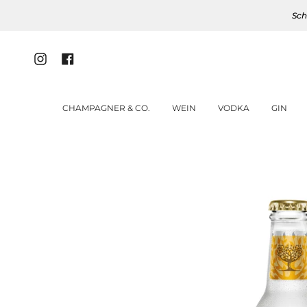
Zum
Sch
Inhalt
springen
Instagram
Facebook
CHAMPAGNER & CO.
WEIN
VODKA
GIN