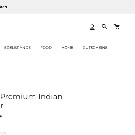
iten
Warenk
Mein
Translation
Konto
missing:
de.layout.heade
EDELBRÄNDE
FOOD
HOME
GUTSCHEINE
 Premium Indian
r
5
and)