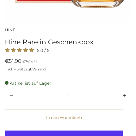
HINE
Hine Rare in Geschenkbox
5.0
/
5
€51,90
Preis
per
€74,14
/
l
pro
inkl. MwSt zzgl. Versand
Einheit
Artikel ist auf Lager
Menge
In den Warenkorb