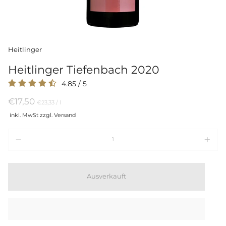
Heitlinger
Heitlinger Tiefenbach 2020
4.85
/
5
€17,50
Preis
per
€23,33
/
l
pro
inkl. MwSt zzgl. Versand
Einheit
Menge
Ausverkauft