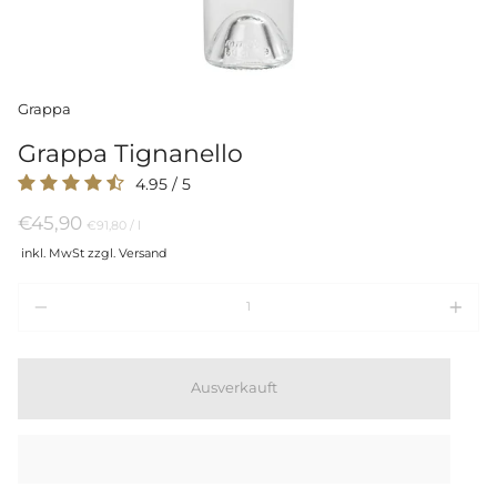
Grappa
Grappa Tignanello
4.95
/
5
€45,90
Preis
per
€91,80
/
l
pro
inkl. MwSt zzgl. Versand
Einheit
Menge
Ausverkauft