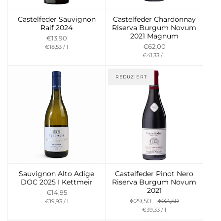
Castelfeder Sauvignon
Castelfeder Chardonnay
Raif 2024
Riserva Burgum Novum
2021 Magnum
€13,90
Preis
per
€62,00
€18,53
/
l
pro
Preis
per
€41,33
/
l
Einheit
pro
Einheit
REDUZIERT
Sauvignon Alto Adige
Castelfeder Pinot Nero
DOC 2025 I Kettmeir
Riserva Burgum Novum
2021
€14,95
Preis
per
€29,50
€33,50
€19,93
/
l
pro
Preis
per
€39,33
/
l
Einheit
pro