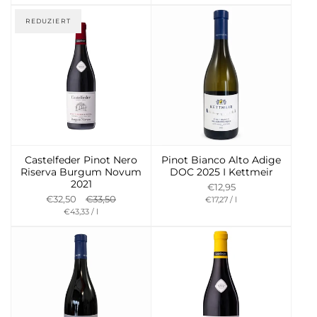
pro
pro
Einheit
Einheit
REDUZIERT
Castelfeder Pinot Nero
Pinot Bianco Alto Adige
Riserva Burgum Novum
DOC 2025 I Kettmeir
2021
€12,95
Preis
per
€32,50
€33,50
€17,27
/
l
Preis
per
pro
€43,33
/
l
pro
Einheit
Einheit