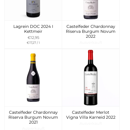
Lagrein DOC 2024 I
Castelfeder Chardonnay
Kettmeir
Riserva Burgum Novum
2022
€12,95
Preis
per
Ausverkauft
€17,27
/
l
pro
Einheit
Castelfeder Chardonnay
Castelfeder Merlot
Riserva Burgum Novum
Vigna Villa Karneid 2022
2021
Ausverkauft
Ausverkauft