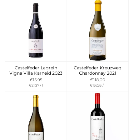
Einheit
Castelfeder Lagrein
Castelfeder Kreuzweg
Vigna Villa Karneid 2023
Chardonnay 2021
€15,95
€118,00
Preis
per
Preis
per
€21,27
/
l
€157,33
/
l
pro
pro
Einheit
Einheit