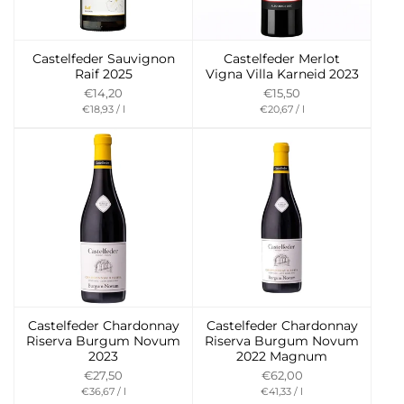
Castelfeder Sauvignon
Castelfeder Merlot
Raif 2025
Vigna Villa Karneid 2023
€14,20
€15,50
Preis
per
Preis
per
€18,93
/
l
€20,67
/
l
pro
pro
Einheit
Einheit
Castelfeder Chardonnay
Castelfeder Chardonnay
Riserva Burgum Novum
Riserva Burgum Novum
2023
2022 Magnum
€27,50
€62,00
Preis
per
Preis
per
€36,67
/
l
€41,33
/
l