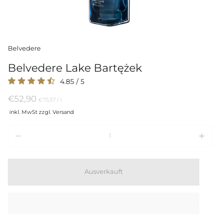
Belvedere
Belvedere Lake Bartężek
4.85
/
5
€52,90
Preis
per
€75,57
/
l
pro
inkl. MwSt zzgl. Versand
Einheit
Menge
Ausverkauft